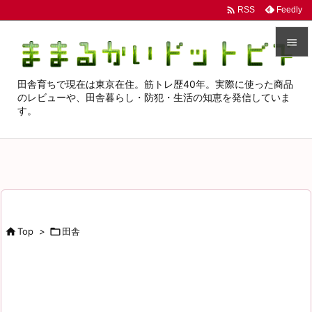

Feedly
RSS


田舎育ちで現在は東京在住。筋トレ歴40年。実際に使った商品
メニュ
のレビューや、田舎暮らし・防犯・生活の知恵を発信していま

す。
サイド

前へ

次へ

検索

Top
>

田舎