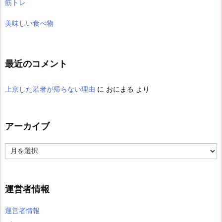
筋トレ
美味しい食べ物
最近のコメント
上京した若者が帰らない理由
に
おにまる
より
アーカイブ
ア
ー
カ
イ
ブ
運営者情報
運営者情報