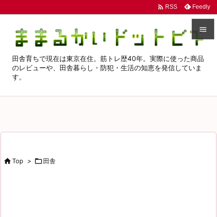

Feedly
RSS


田舎育ちで現在は東京在住。筋トレ歴40年。実際に使った商品
メニュ
のレビューや、田舎暮らし・防犯・生活の知恵を発信していま

す。
サイド

前へ

次へ

検索

Top
>

田舎