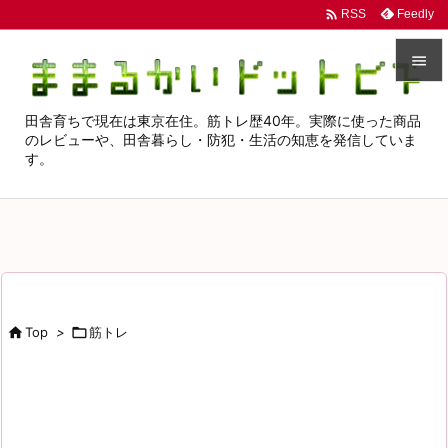

Feedly
RSS


田舎育ちで現在は東京在住。筋トレ歴40年。実際に使った商品
メニュ
のレビューや、田舎暮らし・防犯・生活の知恵を発信していま

す。
サイド

前へ

次へ

検索

Top
>

筋トレ