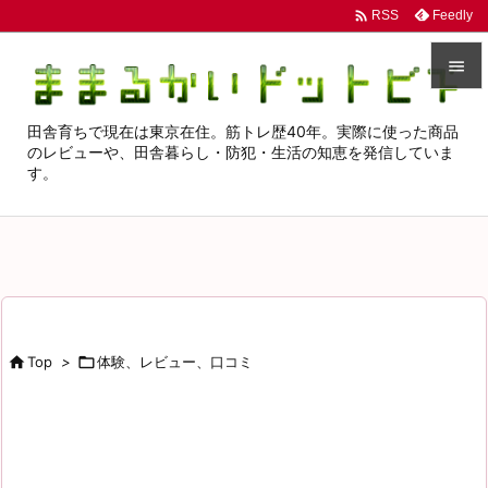

Feedly
RSS


田舎育ちで現在は東京在住。筋トレ歴40年。実際に使った商品
メニュ
のレビューや、田舎暮らし・防犯・生活の知恵を発信していま

す。
サイド

前へ

次へ

検索

Top
>

体験、レビュー、口コミ